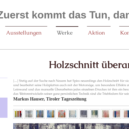
Zuerst kommt das Tun, dan
Ausstellungen
Werke
Aktion
Kon
Holzschnitt übera
[...] Stetig auf der Suche nach Neuem hat Spiss neuerdings den Holzschnitt für sic
und bearbeitet seine Holzplatten auch mit der Motorsäge, um besondere Effekte z
Leinwand und das manuelle Überarbeiten jedes einzelnen Druckes ist ihm ein beso
das Weiterentwickeln seiner ganz persönlichen Technik sind die Triebfedern für sein 
Markus Hauser, Tiroler Tageszeitung