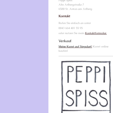
Peppi
Spiss
Alte Arlbergstraße
7
6580
St. Anton am Arlberg
Kontakt
Rufen Sie einfach an unter
0043 664 401 55 95
oder nutzen Sie mein
Kontaktformular.
Verkauf
:
Meine Kunst auf Singulart
!
Kunst online
kaufen!