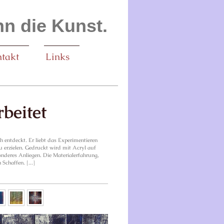
n die Kunst.
takt
Links
rbeitet
h entdeckt. Er liebt das Experimentieren
u erzielen. Gedruckt wird mit Acryl auf
nderes Anliegen. Die Materialerfahrung,
Schaffen. [...]