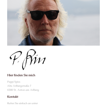
Hier finden Sie mich
Peppi
Spiss
Alte Arlbergstraße
7
6580
St. Anton am Arlberg
Kontakt
Rufen Sie einfach an unter