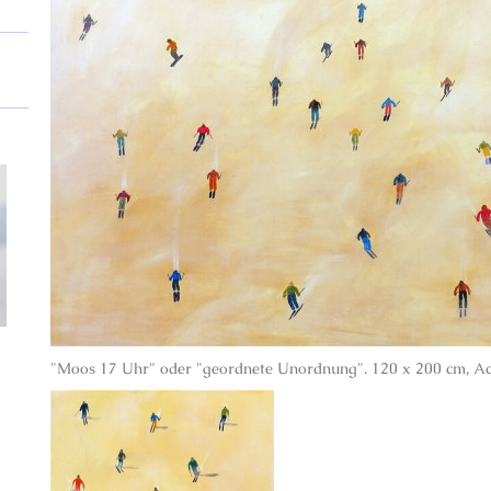
"Moos 17 Uhr" oder "geordnete Unordnung". 120 x 200 cm, Acr