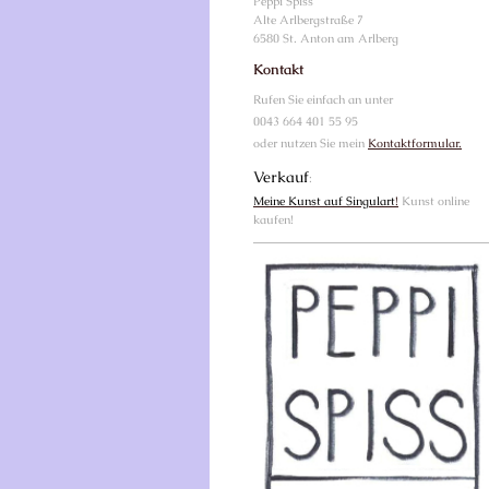
Peppi
Spiss
Alte Arlbergstraße
7
6580
St. Anton am Arlberg
Kontakt
Rufen Sie einfach an unter
0043 664 401 55 95
oder nutzen Sie mein
Kontaktformular.
Verkauf
:
Meine Kunst auf Singulart
!
Kunst online
kaufen!