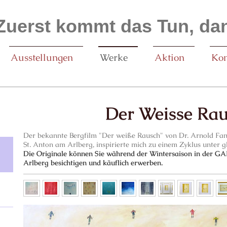
Zuerst kommt das Tun, dan
Ausstellungen
Werke
Aktion
Kon
Der Weisse Ra
Der bekannte Bergfilm "Der weiße Rausch" von Dr. Arnold Fanc
St. Anton am Arlberg, inspirierte mich zu einem Zyklus unter g
Die Originale können Sie während der Wintersaison in der 
Arlberg besichtigen und käuflich erwerben.