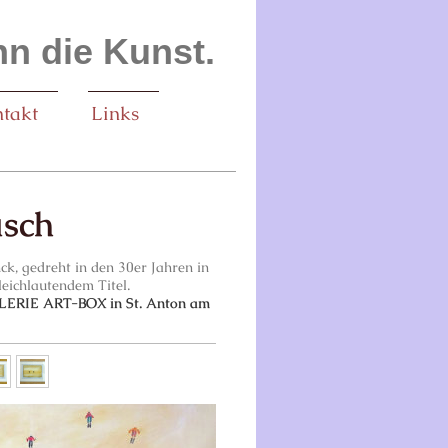
n die Kunst.
takt
Links
usch
k, gedreht in den 30er Jahren in
leichlautendem Titel.
GALERIE ART-BOX in St. Anton am